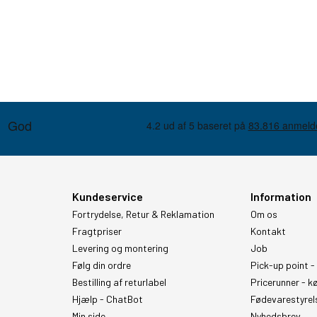
Kundeservice
Information
Fortrydelse, Retur & Reklamation
Om os
Fragtpriser
Kontakt
Levering og montering
Job
Følg din ordre
Pick-up point -
Bestilling af returlabel
Pricerunner - k
Hjælp - ChatBot
Fødevarestyrel
Min side
Nyhedsbrev