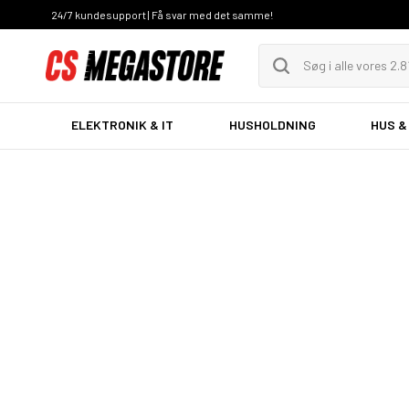
24/7 kundesupport | Få svar med det samme!
ELEKTRONIK & IT
HUSHOLDNING
HUS &