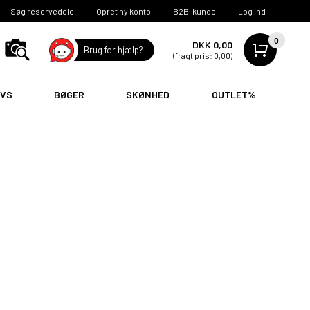
Søg reservedele
Opret ny konto
B2B-kunde
Log ind
0
DKK 0,00
Brug for hjælp?
(fragt pris: 0,00)
VVS
BØGER
SKØNHED
OUTLET%