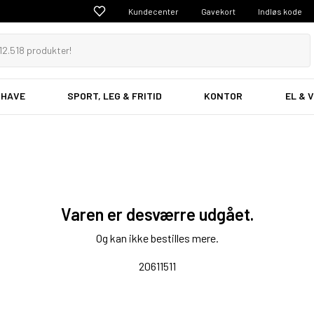
Kundecenter
Gavekort
Indløs kode
 HAVE
SPORT, LEG & FRITID
KONTOR
EL & 
Varen er desværre udgået.
Og kan ikke bestilles mere.
20611511