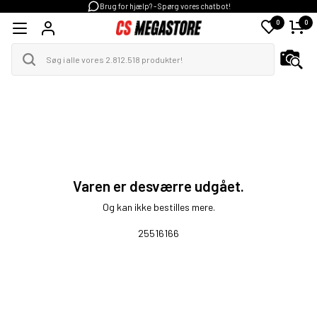
Brug for hjælp? - Spørg vores chatbot!
0
0
Varen er desværre udgået.
Og kan ikke bestilles mere.
25516166