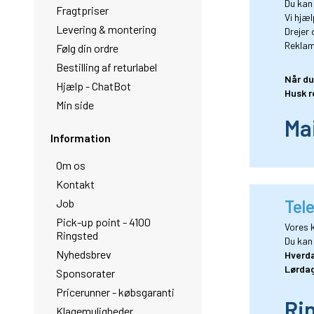
Du kan
Fragtpriser
Vi hjæl
Levering & montering
Drejer
Reklam
Følg din ordre
Bestilling af returlabel
Når du
Hjælp - ChatBot
Husk r
Min side
Mai
Information
Om os
Kontakt
Job
Tel
Pick-up point - 4100
Vores k
Ringsted
Du kan
Nyhedsbrev
Hverda
Lørdag
Sponsorater
Pricerunner - købsgaranti
Rin
Klagemuligheder