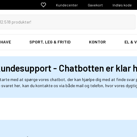
Kundecenter
Gavekort
Indløs kode
 HAVE
SPORT, LEG & FRITID
KONTOR
EL & 
undesupport - Chatbotten er klar 
starte med at spørge vores chatbot, der kan hjælpe dig med at finde svar
e svaret her, kan du kontakte os via både mail og telefon, hvor vores dygti