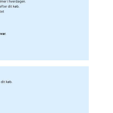
timer i hverdagen.
fter dit køb.
tet
var.
 dit køb.