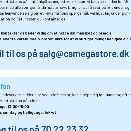
 kontakte os på mail
salg@csmegastore.dk
, som vi besvarer inden for 48 
per med alle spørgsmål du måtte have brug for at få svar på før, under og e
 din henvendelse sig om et reklamations spørgsmål, venligst kig under punk
ation og Retur
inden du kontakter os.
 kontakter os beder vi dig om at holde din mail kort og præcis.
elevante varenumre & ordrenumre for at vi hurtigst muligt kan give dig s
l til os på
salg@csmegastore.dk
efon
undeservice sidder klar ved telefonen og kan hjælpe dig før, under og efter
 kontakte os på telefon
ge: 13:00-15:00
, søndag og helligdage: lukket
g til os på
70 22 23 32