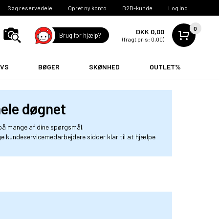
Søg reservedele
Opret ny konto
B2B-kunde
Log ind
0
DKK 0,00
Brug for hjælp?
(fragt pris: 0,00)
VVS
BØGER
SKØNHED
OUTLET%
hele døgnet
 på mange af dine spørgsmål.
ge kundeservicemedarbejdere sidder klar til at hjælpe