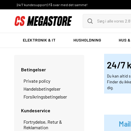
24/7 kundesupport | Få svar med det samme!
ELEKTRONIK & IT
HUSHOLDNING
HUS &
24/7 k
Betingelser
Du kan altid 
Private policy
Finder du ikk
dig.
Handelsbetingelser
Forsikringsbetingelser
Kundeservice
Fortrydelse, Retur &
Mail
Reklamation