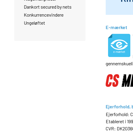
Dankort secured by nets
Konkurrencevindere
Ungeløftet
E-mærket
gennemskueli
Ejerforhold,
Ejerforhold:
Etableret i 19
CVR: DK2036