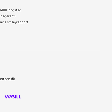
 4100 Ringsted
øbsgaranti
sens smileyrapport
store.dk