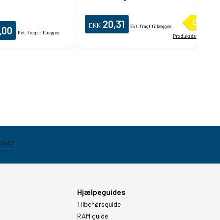
20,31
DKK
Evt. fragt tillægges.
,00
Evt. fragt tillægges.
Produktdatablad
Hjælpeguides
Tilbehørsguide
RAM guide