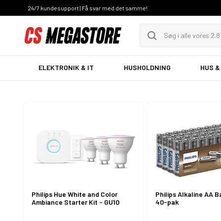
24/7 kundesupport | Få svar med det samme!
ELEKTRONIK & IT
HUSHOLDNING
HUS &
Smart Home
Belysnin
Lauritz Knudsen
Ventilati
Philips Hue White and Color
Philips Alkaline AA B
Ambiance Starter Kit - GU10
40-pak