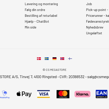
Levering og montering
Job
Følg din ordre
Pick-up point -
Bestilling af returlabel
Pricerunner - k
Hjælp - ChatBot
Fødevarestyrel
Min side
Nyhedsbrev
Ungeløftet
© CS MEGASTORE
TORE A/S, Tinvej 7, 4100 Ringsted - CVR: 20366532 -
salg@csmega