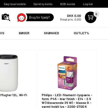
Søg reservedele
Opret ny konto
B2B-kunde
Log ind
0
DKK 0,00
Brug for hjælp?
(fragt pris: 0,00)
VVS
BØGER
SKØNHED
OUTLET%
VVS Artikler
ffugter 12L, Wi-Fi
Philips - LED-filament-lyspære -
form: P45 - klar finish - E14 - 2.5
W (tilsvarende 25 W) - klasse D -
varmt hvidt lys - 2200-2700 K