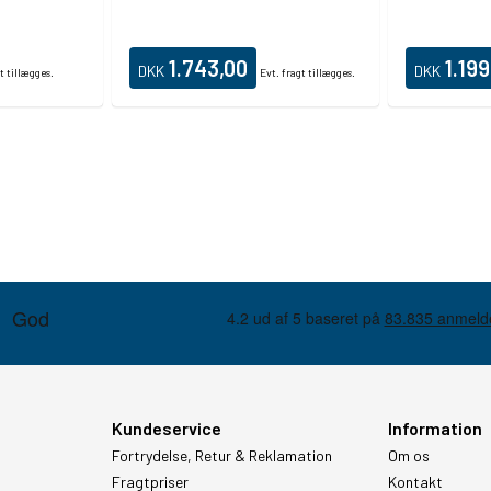
1.743,00
1.199
DKK
DKK
t tillægges.
Evt. fragt tillægges.
Kundeservice
Information
Fortrydelse, Retur & Reklamation
Om os
Fragtpriser
Kontakt