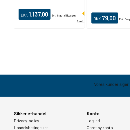
1.137,00
DKK
Evt. fragt tillægges.
79,00
DKK
Evt. frag
Produktdatablad
Sikker e-handel
Konto
Privacy-policy
Log ind
Handelsbetingelser
Opret ny konto