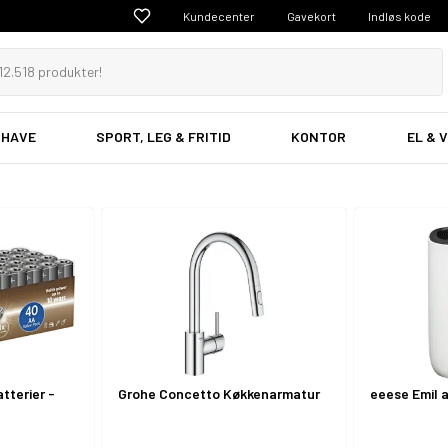
Kundecenter
Gavekort
Indløs kode
 HAVE
SPORT, LEG & FRITID
KONTOR
EL & 
g
EL Artikler
on & Klima
Komponenter
atterier -
Grohe Concetto Køkkenarmatur
eeese Emil a