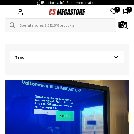
Brug for hjælp? - Spørg vores chatbot!
0
0
Menu