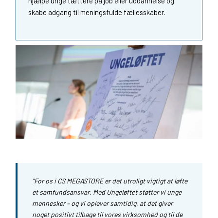
hjælpe unge tættere på job eller uddannelse og
skabe adgang til meningsfulde fællesskaber.
"For os i CS MEGASTORE er det utroligt vigtigt at løfte
et samfundsansvar. Med Ungeløftet støtter vi unge
mennesker – og vi oplever samtidig, at det giver
noget positivt tilbage til vores virksomhed og til de