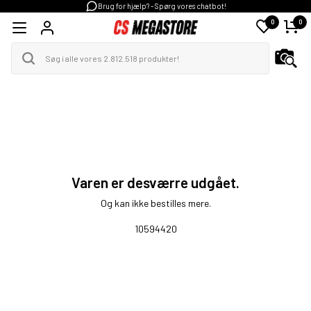
Brug for hjælp? - Spørg vores chatbot!
0
0
Varen er desværre udgået.
Og kan ikke bestilles mere.
10594420