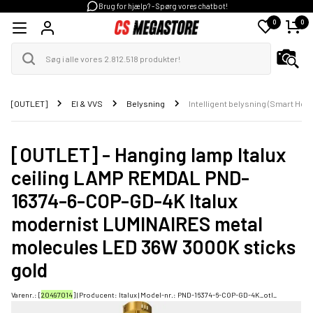
Brug for hjælp? - Spørg vores chatbot!
0
0
[OUTLET]
El & VVS
Belysning
Intelligent belysning (Smart Hom
[OUTLET] - Hanging lamp Italux
ceiling LAMP REMDAL PND-
16374-6-COP-GD-4K Italux
modernist LUMINAIRES metal
molecules LED 36W 3000K sticks
gold
Varenr.: [
20497014
] | Producent:
Italux
| Model-nr.:
PND-16374-6-COP-GD-4K_otl_