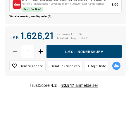
Perfekt til arbejdsdage - Levering inden kl. 06:00 - Klar når du vågner
9,00
Bestil før 14:45
Vis alle leveringsmuligheder (6)
1.626,21
ex. moms 1.300,97
DKK
Total inkl. fragt 1.626,21
LÆG I INDKØBSKURV
Gem til senere
Send link til en ven
Tilføj til liste