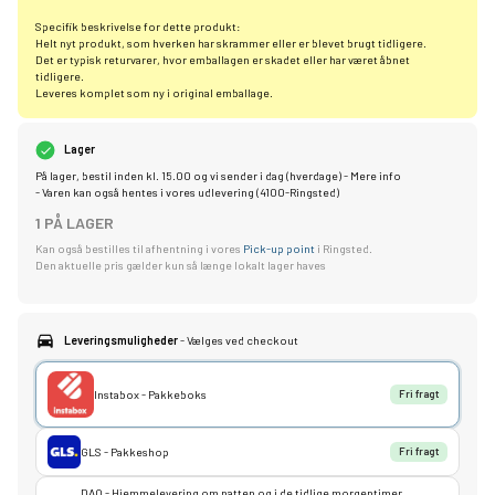
Specifik beskrivelse for dette produkt:
Helt nyt produkt, som hverken har skrammer eller er blevet brugt tidligere.
Det er typisk returvarer, hvor emballagen er skadet eller har været åbnet
tidligere.
Leveres komplet som ny i original emballage.
Lager
På lager, bestil inden kl. 15.00 og vi sender i dag (hverdage) -
Mere info
- Varen kan også hentes i vores udlevering (4100-Ringsted)
1 PÅ LAGER
Kan også bestilles til afhentning i vores
Pick-up point
i Ringsted.
Den aktuelle pris gælder kun så længe lokalt lager haves
Leveringsmuligheder
- Vælges ved checkout
Instabox - Pakkeboks
Fri fragt
GLS - Pakkeshop
Fri fragt
DAO - Hjemmelevering om natten og i de tidlige morgentimer