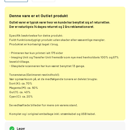
Denne vare er et Outlet produkt
Outlet varer er typisk varer hvor en kunde har benyttet sig af returretten.
Der er naturligvis 14 dages returret og 2 års reklamationsret.
Specifik beskrivelse for dette produkt:
Fuldt funktionsdygtigt produkt uden skader eller væsentlige mangler.
Produktet er kortvarigt taget i brug.
- Printeren har kun printet i alt 175 sider
- Imaging Unit og Transfer Unit fremstår som nye med henholdsvis 100% og 97%
levetid tilbage.
- Glasplade-scanneren har kun været benyttet 13 gange.
Tonerstatus (Estimeret restindhold):
Vær opmærksom på, at de medfølgende tonere er delvist brugte:
Sort (K): ca. 70%
Magenta (M): ca. 60%
Gul (Y): ca. 40%
Cyan (C): ca. 20%
Se vedhæftede billeder for mere om varens stand.
Komplet og i original emballage inkl. strømkabel og USB kabel.
Lager