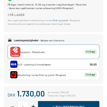
På lager, bestil inden kl. 15.00 og vi sender i dag (hverdage) -
Mere info
- Varen kan også hentes i vores udlevering (4100-Ringsted)
1 PÅ LAGER
Kan også bestilles til afhentning i vores
Pick-up point
i Ringsted.
Den aktuelle pris gælder kun så længe lokalt lager haves
Leveringsmuligheder
- Vælges ved checkout
Instabox - Pakkeboks
Fri fragt
GLS - Levering til hoveddøren
59,00
Afhentning i vores Pick-up point i Ringsted
Fri fragt
1.730,00
ex. moms 1.384,00
DKK
Total inkl. fragt 1.730,00
LÆG I INDKØBSKURV