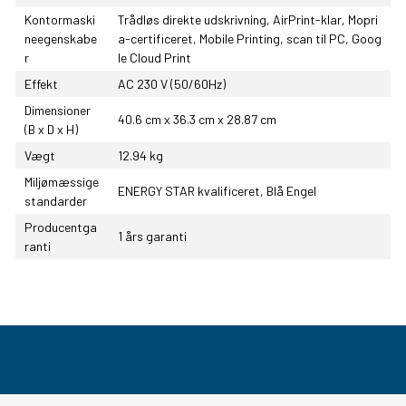
Kontormaski
Trådløs direkte udskrivning, AirPrint-klar, Mopri
neegenskabe
a-certificeret, Mobile Printing, scan til PC, Goog
r
le Cloud Print
Effekt
AC 230 V (50/60Hz)
Dimensioner
40.6 cm x 36.3 cm x 28.87 cm
(B x D x H)
Vægt
12.94 kg
Miljømæssige
ENERGY STAR kvalificeret, Blå Engel
standarder
Producentga
1 års garanti
ranti