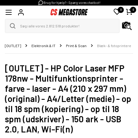
Brug for hjælp? - Spørg vores chatbot!
0
0
[OUTLET]
Elektronik & IT
Print & Scan
Blæk- & fotoprintere
[OUTLET] - HP Color Laser MFP
178nw - Multifunktionsprinter -
farve - laser - A4 (210 x 297 mm)
(original) - A4/Letter (medie) - op
til 18 spm (kopiering) - op til 18
spm (udskriver) - 150 ark - USB
2.0, LAN, Wi-Fi(n)