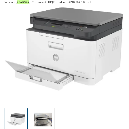
Varenr.: [
25417574
] | Producent:
HP
| Model-nr.:
4ZB96A#B19_otl_