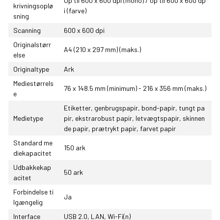
Op til 600 x 600 dpi (mono) / op til 600 x 600 dp
krivningsoplø
i (farve)
sning
Scanning
600 x 600 dpi
Originalstørr
A4 (210 x 297 mm) (maks.)
else
Originaltype
Ark
Mediestørrels
76 x 148.5 mm (minimum) - 216 x 356 mm (maks.)
e
Etiketter, genbrugspapir, bond-papir, tungt pa
Medietype
pir, ekstrarobust papir, letvægtspapir, skinnen
de papir, prætrykt papir, farvet papir
Standard me
150 ark
diekapacitet
Udbakkekap
50 ark
acitet
Forbindelse ti
Ja
lgængelig
Interface
USB 2.0, LAN, Wi-Fi(n)