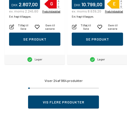
2.807,00
10.799,00
DKK
DKK
ex. moms 2.245,60
ex. moms 8.639,20
Produktdatablad
Produktdatablad
Evt. fragt tillægges.
Evt. fragt tillægges.
Tilføj til
Gem til
Tilføj til
Gem til
liste
senere
liste
senere
SE PRODUKT
SE PRODUKT
Lager
Lager
Viser
24
af 964 produkter
VIS FLERE PRODUKTER