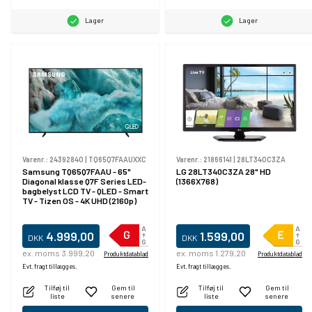
Lager
Lager
Varenr.:
24392840
|
TQ65Q7FAAUXXC
Varenr.:
21866141
|
28LT340C3ZA
Samsung TQ65Q7FAAU - 65"
LG 28LT340C3ZA 28" HD
Diagonal klasse Q7F Series LED-
(1366X768)
bagbelyst LCD TV - QLED - Smart
TV - Tizen OS - 4K UHD (2160p)
3840 x 2160 - HDR - Quantum Dot
- sort
4.999,00
1.599,00
DKK
DKK
ex. moms 3.999,20
ex. moms 1.279,20
Produktdatablad
Produktdatablad
Evt. fragt tillægges.
Evt. fragt tillægges.
Tilføj til
Gem til
Tilføj til
Gem til
liste
senere
liste
senere