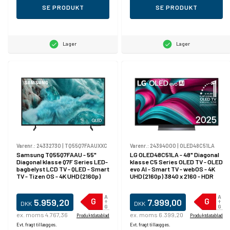
SE PRODUKT
SE PRODUKT
Lager
Lager
Varenr.:
24332730
|
TQ55Q7FAAUXXC
Varenr.:
24394000
|
OLED48C51LA
Samsung TQ55Q7FAAU - 55"
LG OLED48C51LA - 48" Diagonal
Diagonal klasse Q7F Series LED-
klasse C5 Series OLED TV - OLED
bagbelyst LCD TV - QLED - Smart
evo AI - Smart TV - webOS - 4K
TV - Tizen OS - 4K UHD (2160p)
UHD (2160p) 3840 x 2160 - HDR
3840 x 2160 - HDR - Quantum Dot
- sort
5.959,20
7.999,00
DKK
DKK
ex. moms 4.767,36
ex. moms 6.399,20
Produktdatablad
Produktdatablad
Evt. fragt tillægges.
Evt. fragt tillægges.