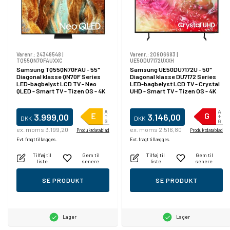
Varenr.:
24346548
|
Varenr.:
20906683
|
TQ55QN70FAUXXC
UE50DU7172UXXH
Samsung TQ55QN70FAU - 55"
Samsung UE50DU7172U - 50"
Diagonal klasse QN70F Series
Diagonal klasse DU7172 Series
LED-bagbelyst LCD TV - Neo
LED-bagbelyst LCD TV - Crystal
QLED - Smart TV - Tizen OS - 4K
UHD - Smart TV - Tizen OS - 4K
UHD (2160p) 3840 x 2160 - HDR -
UHD (2160p) 3840 x 2160 - HDR -
Quantum Mini LED - sort
sort
3.999,00
3.146,00
DKK
DKK
ex. moms 3.199,20
ex. moms 2.516,80
Produktdatablad
Produktdatablad
Evt. fragt tillægges.
Evt. fragt tillægges.
Tilføj til
Gem til
Tilføj til
Gem til
liste
senere
liste
senere
SE PRODUKT
SE PRODUKT
Lager
Lager