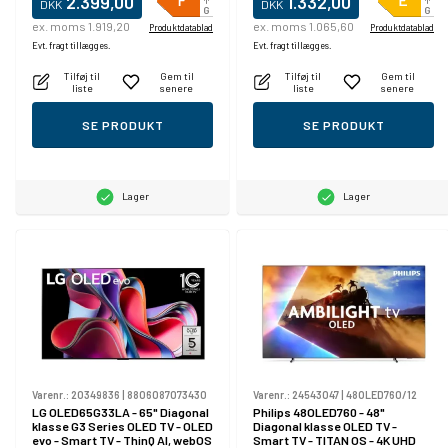
2.399,00
1.332,00
DKK
DKK
ex. moms 1.919,20
ex. moms 1.065,60
Produktdatablad
Produktdatablad
Evt. fragt tillægges.
Evt. fragt tillægges.
Tilføj til
Gem til
Tilføj til
Gem til
liste
senere
liste
senere
SE PRODUKT
SE PRODUKT
Lager
Lager
Varenr.:
20349836
|
8806087073430
Varenr.:
24543047
|
48OLED760/12
LG OLED65G33LA - 65" Diagonal
Philips 48OLED760 - 48"
klasse G3 Series OLED TV - OLED
Diagonal klasse OLED TV -
evo - Smart TV - ThinQ AI, webOS
Smart TV - TITAN OS - 4K UHD