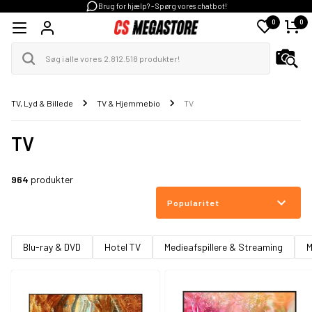
Brug for hjælp? - Spørg vores chatbot!
0
0
TV, Lyd & Billede
TV & Hjemmebio
TV
TV
964
produkter
Popularitet
Blu-ray & DVD
Hotel TV
Medieafspillere & Streaming
M