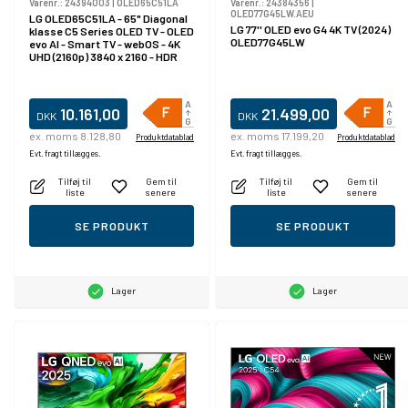
Varenr.:
24394003
|
OLED65C51LA
Varenr.:
24384356
|
OLED77G45LW.AEU
LG OLED65C51LA - 65" Diagonal
LG 77'' OLED evo G4 4K TV (2024)
klasse C5 Series OLED TV - OLED
OLED77G45LW
evo AI - Smart TV - webOS - 4K
UHD (2160p) 3840 x 2160 - HDR
10.161,00
21.499,00
DKK
DKK
ex. moms 8.128,80
ex. moms 17.199,20
Produktdatablad
Produktdatablad
Evt. fragt tillægges.
Evt. fragt tillægges.
Tilføj til
Gem til
Tilføj til
Gem til
liste
senere
liste
senere
SE PRODUKT
SE PRODUKT
Lager
Lager