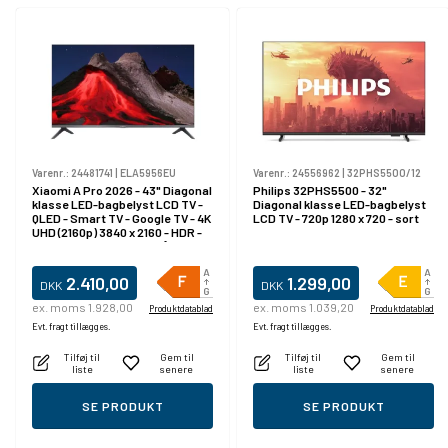
Varenr.:
24481741
|
ELA5956EU
Varenr.:
24556962
|
32PHS5500/12
Xiaomi A Pro 2026 - 43" Diagonal
Philips 32PHS5500 - 32"
klasse LED-bagbelyst LCD TV -
Diagonal klasse LED-bagbelyst
QLED - Smart TV - Google TV - 4K
LCD TV - 720p 1280 x 720 - sort
UHD (2160p) 3840 x 2160 - HDR -
Quantum Dot - mørkegrå
2.410,00
1.299,00
DKK
DKK
ex. moms 1.928,00
ex. moms 1.039,20
Produktdatablad
Produktdatablad
Evt. fragt tillægges.
Evt. fragt tillægges.
Tilføj til
Gem til
Tilføj til
Gem til
liste
senere
liste
senere
SE PRODUKT
SE PRODUKT