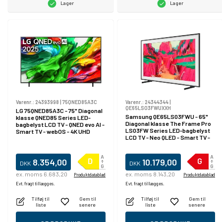
Lager
Lager
Varenr.:
24393998
|
75QNED85A3C
Varenr.:
24344344
|
QE65LS03FWUXXH
LG 75QNED85A3C - 75" Diagonal
Samsung QE65LS03FWU - 65"
klasse QNED85 Series LED-
Diagonal klasse The Frame Pro
bagbelyst LCD TV - QNED evo AI -
LS03FW Series LED-bagbelyst
Smart TV - webOS - 4K UHD
LCD TV - Neo QLED - Smart TV -
(2160p) 3840 x 2160 - HDR - Mini-
Tizen OS - 4K UHD (2160p) 3840 x
LED
2160 - HDR - Quantum Dot,
Quantum Mini LED - sort
8.354,00
10.179,00
DKK
DKK
ex. moms 6.683,20
ex. moms 8.143,20
Produktdatablad
Produktdatablad
Evt. fragt tillægges.
Evt. fragt tillægges.
Tilføj til
Gem til
Tilføj til
Gem til
liste
senere
liste
senere