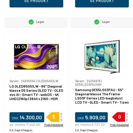
SE PRODUKT
SE PRODUKT
Lager
Lager
Varenr.:
24395594
|
OLED65G51LW
Varenr.:
24259976
|
QE55LS03FAUXXH
LG OLED65G51LW - 65" Diagonal
Samsung QE55LS03FAU - 55"
klasse G5 Series OLED TV - OLED
Diagonal klasse The Frame
evo AI - Smart TV - webOS - 4K
LS03F Series LED-bagbelyst
UHD (2160p) 3840 x 2160 - HDR
LCD TV - QLED - Smart TV - Tizen
OS - 4K UHD (2160p) 3840 x 2160 -
HDR - Quantum Dot, Dual LED -
sort
14.300,00
5.909,00
DKK
DKK
ex. moms 11.440,00
ex. moms 4.727,20
Produktdatablad
Produktdatablad
Evt. fragt tillægges.
Evt. fragt tillægges.