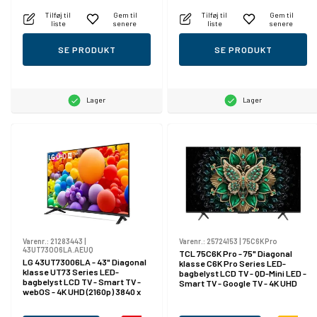
Tilføj til
Gem til
Tilføj til
Gem til
liste
senere
liste
senere
SE PRODUKT
SE PRODUKT
Lager
Lager
Varenr.:
21283443
|
Varenr.:
25724153
|
75C6KPro
43UT73006LA.AEUQ
TCL 75C6K Pro - 75" Diagonal
LG 43UT73006LA - 43" Diagonal
klasse C6K Pro Series LED-
klasse UT73 Series LED-
bagbelyst LCD TV - QD-Mini LED -
bagbelyst LCD TV - Smart TV -
Smart TV - Google TV - 4K UHD
webOS - 4K UHD (2160p) 3840 x
(2160p) 3840 x 2160 - HDR -
2160 - HDR - Direct LED
Quantum Dot, Mini-LED