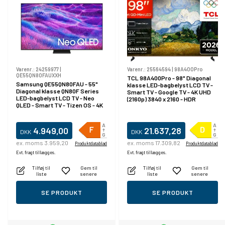
Varenr.:
24259977
|
Varenr.:
25564594
|
98A400Pro
QE55QN80FAUXXH
TCL 98A400Pro - 98" Diagonal
Samsung QE55QN80FAU - 55"
klasse LED-bagbelyst LCD TV -
Diagonal klasse QN80F Series
Smart TV - Google TV - 4K UHD
LED-bagbelyst LCD TV - Neo
(2160p) 3840 x 2160 - HDR
QLED - Smart TV - Tizen OS - 4K
UHD (2160p) 3840 x 2160 - HDR -
Quantum Mini LED - sølv
4.949,00
21.637,28
DKK
DKK
ex. moms 3.959,20
ex. moms 17.309,82
Produktdatablad
Produktdatablad
Evt. fragt tillægges.
Evt. fragt tillægges.
Tilføj til
Gem til
Tilføj til
Gem til
liste
senere
liste
senere
SE PRODUKT
SE PRODUKT