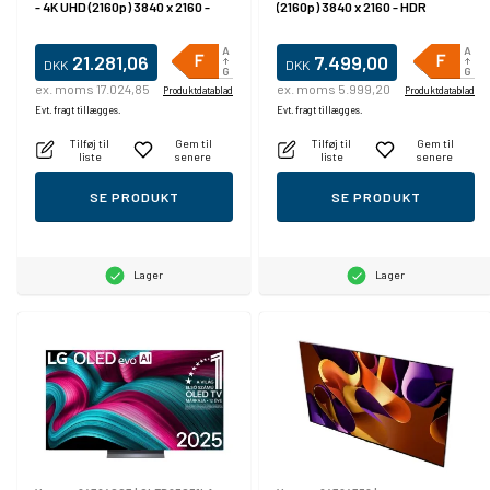
- 4K UHD (2160p) 3840 x 2160 -
(2160p) 3840 x 2160 - HDR
HDR
21.281,06
7.499,00
DKK
DKK
ex. moms 17.024,85
ex. moms 5.999,20
Produktdatablad
Produktdatablad
Evt. fragt tillægges.
Evt. fragt tillægges.
Tilføj til
Gem til
Tilføj til
Gem til
liste
senere
liste
senere
SE PRODUKT
SE PRODUKT
Lager
Lager