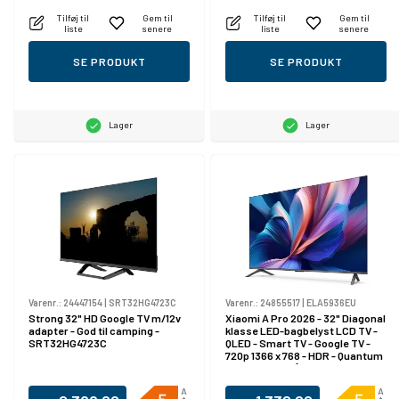
Tilføj til
Gem til
Tilføj til
Gem til
liste
senere
liste
senere
SE PRODUKT
SE PRODUKT
Lager
Lager
Varenr.:
24447154
|
SRT32HG4723C
Varenr.:
24855517
|
ELA5936EU
Strong 32" HD Google TV m/12v
Xiaomi A Pro 2026 - 32" Diagonal
adapter - God til camping -
klasse LED-bagbelyst LCD TV -
SRT32HG4723C
QLED - Smart TV - Google TV -
720p 1366 x 768 - HDR - Quantum
Dot - mørkegrå