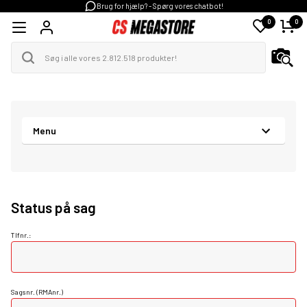
Brug for hjælp? - Spørg vores chatbot!
0
0
Menu
Status på sag
Tlfnr.:
Sagsnr. (RMAnr.)